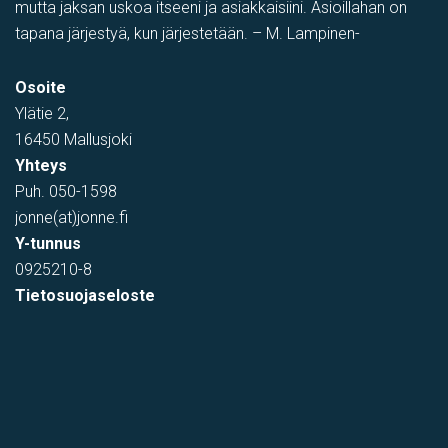
mutta jaksan uskoa itseeni ja asiakkaisiini. Asioillahan on
tapana järjestyä, kun järjestetään. – M. Lampinen-
Osoite
Ylätie 2,
16450 Mallusjoki
Yhteys
Puh.
050-1598
jonne(at)jonne.fi
Y-tunnus
0925210-8
Tietosuojaseloste