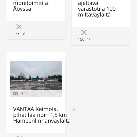
monitoimitila
ajettava
Åbyssä
varastotila 100
m Itäväylältä
178 m²
150 m²
3
VANTAA Keimola.
pihatilaa noin 1,5 km
Hämeenlinnanväylältä