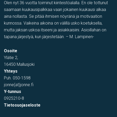
Olen nyt 36 vuotta toiminut kiinteistöalalla. En ole tottunut
saamaan kuukausipalkkaa vaan jokainen kuukausi alkaa
aina nollasta. Se pitää ihmisen nöyränä ja motivaation
kunnossa. Vaikeina aikoina on välillä usko koetuksella,
mutta jaksan uskoa itseeni ja asiakkaisiini. Asioillahan on
tapana järjestyä, kun järjestetään. – M. Lampinen-
Osoite
Ylätie 2,
16450 Mallusjoki
Yhteys
Puh.
050-1598
jonne(at)jonne.fi
Y-tunnus
0925210-8
Tietosuojaseloste