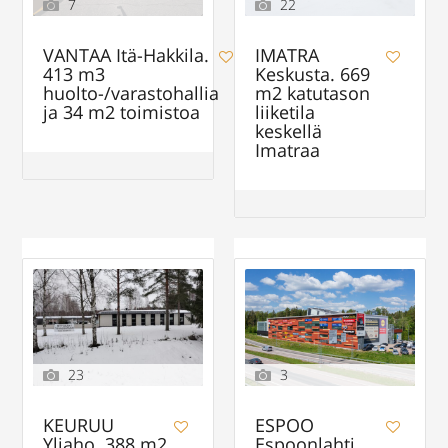
7
22
VANTAA Itä-Hakkila.
IMATRA
413 m3
Keskusta. 669
huolto-/varastohallia
m2 katutason
ja 34 m2 toimistoa
liiketila
keskellä
Imatraa
23
3
KEURUU
ESPOO
Yliaho. 388 m2
Espoonlahti.