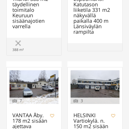
täydellinen
Katutason
toimitalo
liiketila 331 m2
Keuruun
näkyvällä
sisäänajotien
paikalla 400 m
varrella
Länsiväylän
rampilta
388 m²
7
3
VANTAA Åby.
HELSINKI
178 m2 sisään
Vartiokylä. n.
ajettava
150 m2 sisään