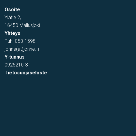
Osoite
Ylätie 2,
16450 Mallusjoki
Yhteys
Puh.
050-1598
jonne(at)jonne.fi
Y-tunnus
0925210-8
Tietosuojaseloste