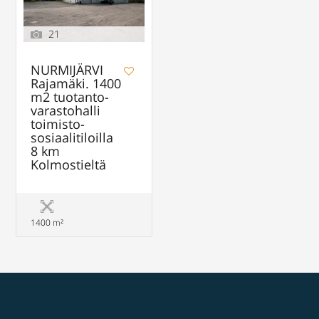
21
NURMIJÄRVI
Rajamäki. 1400
m2 tuotanto-
varastohalli
toimisto-
sosiaalitiloilla
8 km
Kolmostieltä
1400 m²