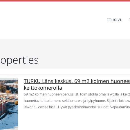
ETUSIVU
operties
TURKU Länsikeskus. 69 m2 kolmen huoneen t
keittokomerolla
69 m2 kolmen huoneen perussiisti toimistotila omalla wc:llä ja keitto
huonetta, keittokomero sekä oma wc ja kylpyhuone. Sijainti: loistav
Rakennuksessa hissi. Hyvät pysäköintimahdollisuudet. Vapautumi