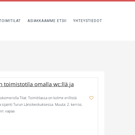
TOIMITILAT
ASIAKKAAMME ETSII
YHTEYSTIEDOT
oimistotila omalla wc:llä ja
komerolla Tilat: Toimitilassa on kolme erillistä
a sijainti Turun Länsikeskuksessa. Muuta: 2. kerros.
nen: vapaa