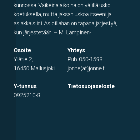
kunnossa. Vaikeina aikoina on välillä usko
koetuksella, mutta jaksan uskoa itseeni ja
asiakkaisiini. Asioillahan on tapana järjestyä,
kun järjestetään. – M. Lampinen-
Osoite
Yhteys
Ylätie 2,
Puh.
050-1598
16450 Mallusjoki
jonne(at)jonne.fi
Y-tunnus
Tietosuojaseloste
0925210-8