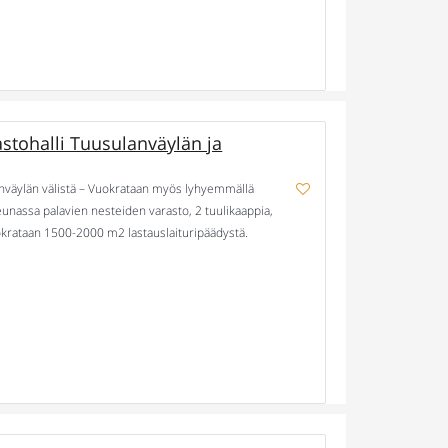
tohalli Tuusulanväylän ja
enväylän välistä – Vuokrataan myös lyhyemmällä
eunassa palavien nesteiden varasto, 2 tuulikaappia,
okrataan 1500-2000 m2 lastauslaituripäädystä.
 Muuta: sisään ajettavan hallin vapaa korkeus 8,5 […]