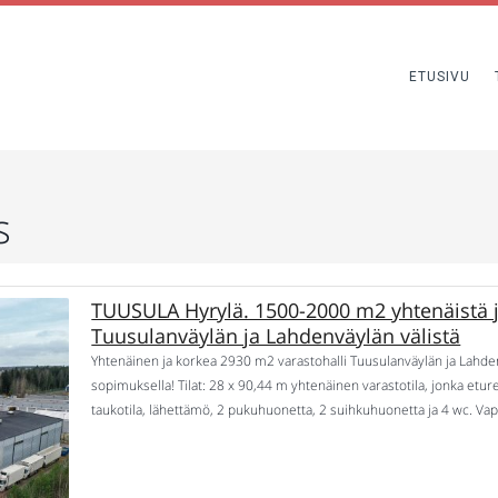
ETUSIVU
s
TUUSULA Hyrylä. 1500-2000 m2 yhtenäistä j
Tuusulanväylän ja Lahdenväylän välistä
Yhtenäinen ja korkea 2930 m2 varastohalli Tuusulanväylän ja Lahd
sopimuksella! Tilat: 28 x 90,44 m yhtenäinen varastotila, jonka etur
taukotila, lähettämö, 2 pukuhuonetta, 2 suihkuhuonetta ja 4 wc. Va
Sijainti: Tuusulan Hyrylässä Tuusulanväylän ja Lahdenväylän välissä.