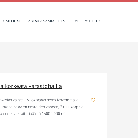
TOIMITILAT
ASIAKKAAMME ETSII
YHTEYSTIEDOT
a korkeata varastohallia
enväylän välistä – Vuokrataan myös lyhyemmällä
eunassa palavien nesteiden varasto, 2 tuulikaappia,
paana lastauslaituripäästä 1500-2000 m2.
 Muuta: sisään ajettavan hallin vapaa korkeus 8,5 […]