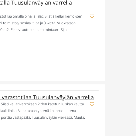
alla Tuusulanväylän varrella
tilaa omalla pihalla Tilat: Siistiä kellarikerroksen
i toimistoa, sosiaalitilaa ja 3 wc:tä. Vuokrataan
 m2. Ei sovi autopesulatoimintaan. Sijainti:
vastapäätä ja Tuusulanväylän vieressä. Muuta: Omaa
 varastotilaa Tuusulanväylän varrella
 Siisti kellarikerroksen 2:den katetun luiskan kautta
siaalitiloilla. Vuokrataan yhtenä kokonaisuutena.
n porttia vastapäätä. Tuusulanväylän vieressä. Muuta:
kka autoille löytyy. Vuokra: Tuotanto-varastotilat