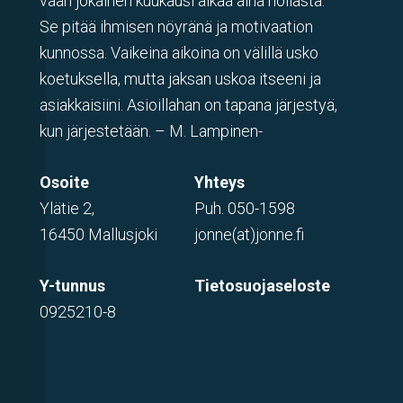
vaan jokainen kuukausi alkaa aina nollasta.
Se pitää ihmisen nöyränä ja motivaation
kunnossa. Vaikeina aikoina on välillä usko
koetuksella, mutta jaksan uskoa itseeni ja
asiakkaisiini. Asioillahan on tapana järjestyä,
kun järjestetään. – M. Lampinen-
Osoite
Yhteys
Ylätie 2,
Puh.
050-1598
16450 Mallusjoki
jonne(at)jonne.fi
Y-tunnus
Tietosuojaseloste
0925210-8