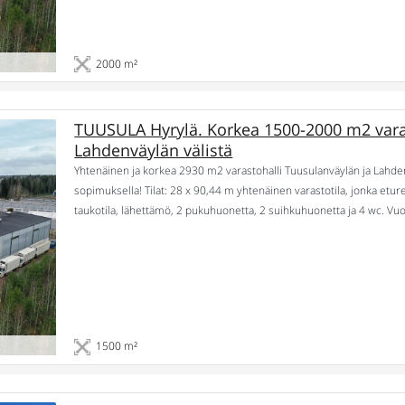
2000 m²
TUUSULA Hyrylä. Korkea 1500-2000 m2 varas
Lahdenväylän välistä
Yhtenäinen ja korkea 2930 m2 varastohalli Tuusulanväylän ja Lahd
sopimuksella! Tilat: 28 x 90,44 m yhtenäinen varastotila, jonka etur
taukotila, lähettämö, 2 pukuhuonetta, 2 suihkuhuonetta ja 4 wc. Vu
Sijainti: Tuusulan Hyrylässä Tuusulanväylän ja Lahdenväylän välissä.
1500 m²