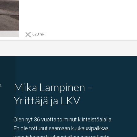
620 m²
Mika Lampinen –
.
Yrittäjä ja LKV
Olen nyt 36 vuotta toiminut kiinteistöalalla.
En ole tottunut saamaan kuukausipalkkaa