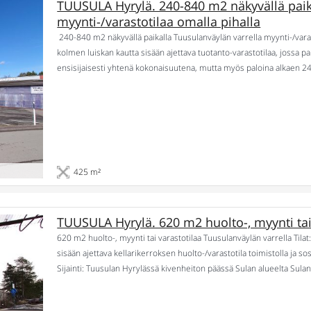
TUUSULA Hyrylä. 240-840 m2 näkyvällä paik
myynti-/varastotilaa omalla pihalla
240-840 m2 näkyvällä paikalla Tuusulanväylän varrella myynti-/varasto
kolmen luiskan kautta sisään ajettava tuotanto-varastotilaa, jossa par
ensisijaisesti yhtenä kokonaisuutena, mutta myös paloina alkaen 240
Tuusulan Hyrylässä autokaupan keskittymän alueella Sulan porttia 
pihaa, nosto-ovet, öljynerotuskaivot. […]
425 m²
TUUSULA Hyrylä. 620 m2 huolto-, myynti tai
620 m2 huolto-, myynti tai varastotilaa Tuusulanväylän varrella Tilat:
sisään ajettava kellarikerroksen huolto-/varastotila toimistolla ja so
Sijainti: Tuusulan Hyrylässä kivenheiton päässä Sulan alueelta Sula
Omia parkkipaikkoja 10 kpl. Kaksi käyntiovellista nosto-ovea. Pesupai
5500 €/kk. Huom! ei mene […]