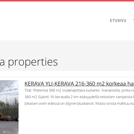
ETUSIVU
la properties
KERAVA YLI-KERAVA 216-360 m2 korkeaa hallit
Tilat: Yhteensä 360 m2 sisäänajettava tuotanto -/varastotila, jonka 
360 m2 Sijainti: Yli-keravalla 2 km etäisyydellä nelostien rampeista P
Jokaisen oven edessä on öljynerotuskaivot. Nosto-ovista mahtuu ku
vessoille, sekä sähköoville. Lämmitys ilmalämpöpumpuilla. Vuokra 