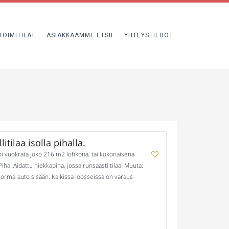
TOIMITILAT
ASIAKKAAMME ETSII
YHTEYSTIEDOT
ilaa isolla pihalla.
voi vuokrata joko 216 m2 lohkona, tai kokonaisena
iha: Aidattu hiekkapiha, jossa runsaasti tilaa. Muuta:
orma-auto sisään. Kaikissa loosseissa on varaus
10€/m2 + Alv.