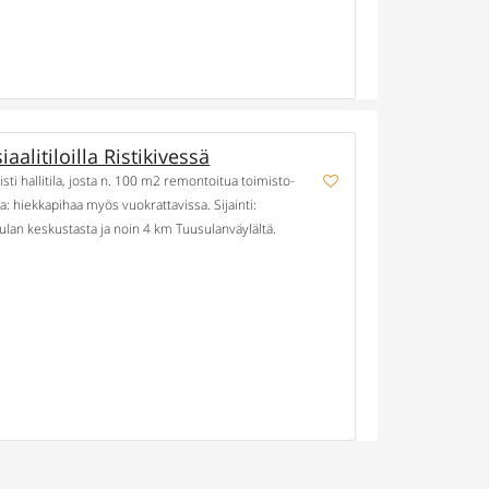
aalitiloilla Ristikivessä
siisti hallitila, josta n. 100 m2 remontoitua toimisto-
ha: hiekkapihaa myös vuokrattavissa. Sijainti:
sulan keskustasta ja noin 4 km Tuusulanväylältä.