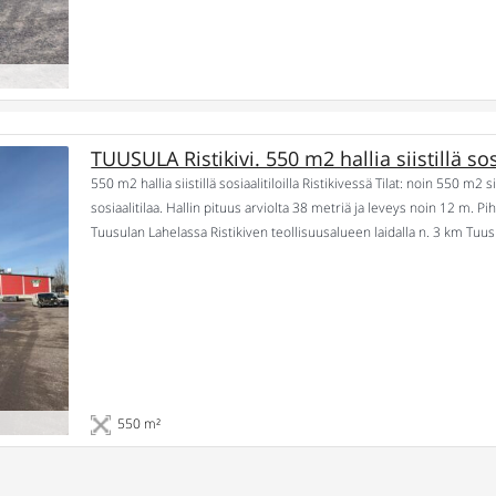
TUUSULA Ristikivi. 550 m2 hallia siistillä sosi
550 m2 hallia siistillä sosiaalitiloilla Ristikivessä Tilat: noin 550 m2 
sosiaalitilaa. Hallin pituus arviolta 38 metriä ja leveys noin 12 m. Pi
Tuusulan Lahelassa Ristikiven teollisuusalueen laidalla n. 3 km Tuu
Muuta: Hallin korkeus yli 3,4 m, palkkien […]
550 m²