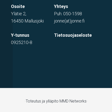
Osoite
Yhteys
Ylätie 2,
Puh.
050-1598
16450 Mallusjoki
jonne(at)jonne.fi
Y-tunnus
Tietosuojaseloste
0925210-8
·Toteutus ja ylläpito
MMD Networks·