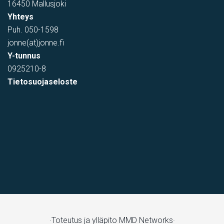
16450 Mallusjoki
Yhteys
Puh.
050-1598
jonne(at)jonne.fi
Y-tunnus
0925210-8
Tietosuojaseloste
·Toteutus ja ylläpito
MMD Networks·