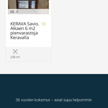
6
KERAVA Savio.
Alkaen 6 m2
pienvarastoja
Keravalla
230 m²
36 vuoden kokemus − asiat sujuu helpommin.