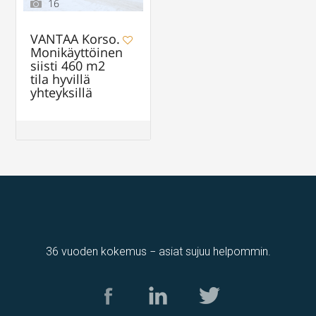
16
VANTAA Korso.
Monikäyttöinen
siisti 460 m2
tila hyvillä
yhteyksillä
36 vuoden kokemus − asiat sujuu helpommin.