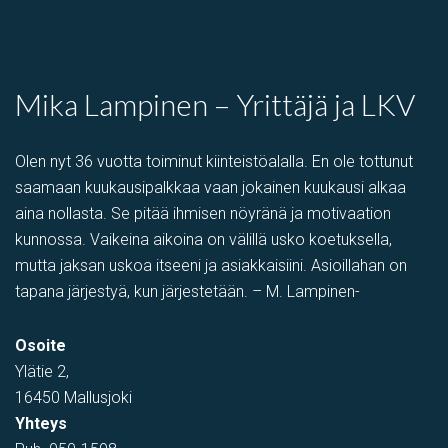
Mika Lampinen – Yrittäjä ja LKV
Olen nyt 36 vuotta toiminut kiinteistöalalla. En ole tottunut
saamaan kuukausipalkkaa vaan jokainen kuukausi alkaa
aina nollasta. Se pitää ihmisen nöyränä ja motivaation
kunnossa. Vaikeina aikoina on välillä usko koetuksella,
mutta jaksan uskoa itseeni ja asiakkaisiini. Asioillahan on
tapana järjestyä, kun järjestetään. – M. Lampinen-
Osoite
Ylätie 2,
16450 Mallusjoki
Yhteys