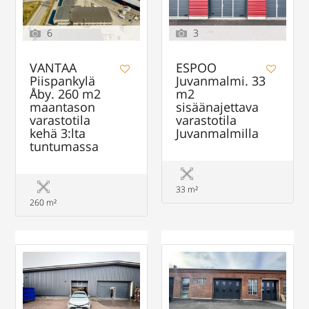
6
3
VANTAA
ESPOO
Piispankylä
Juvanmalmi. 33
Åby. 260 m2
m2
maantason
sisäänajettava
varastotila
varastotila
kehä 3:lta
Juvanmalmilla
tuntumassa
33 m²
260 m²