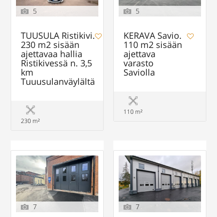
5
5
TUUSULA Ristikivi.
KERAVA Savio.
230 m2 sisään
110 m2 sisään
ajettavaa hallia
ajettava
Ristikivessä n. 3,5
varasto
km
Saviolla
Tuuusulanväylältä
110 m²
230 m²
7
7