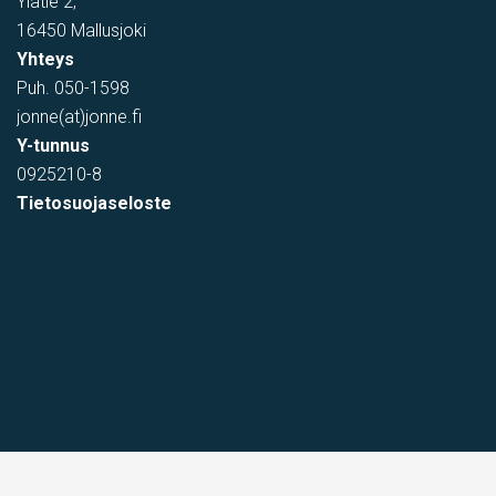
Ylätie 2,
16450 Mallusjoki
Yhteys
Puh.
050-1598
jonne(at)jonne.fi
Y-tunnus
0925210-8
Tietosuojaseloste