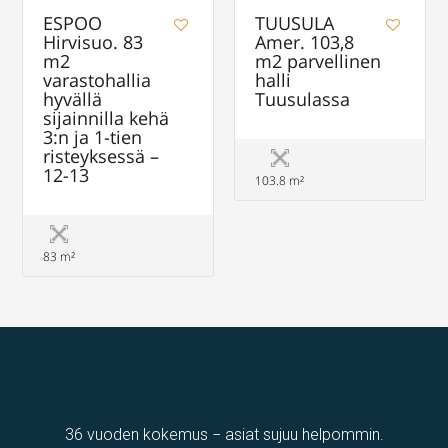
ESPOO
TUUSULA
Hirvisuo. 83
Amer. 103,8
m2
m2 parvellinen
varastohallia
halli
hyvällä
Tuusulassa
sijainnilla kehä
3:n ja 1-tien
risteyksessä –
12-13
103.8 m²
83 m²
36 vuoden kokemus − asiat sujuu helpommin.