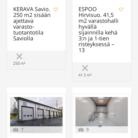
KERAVA Savio.
ESPOO
250 m2 sisään
Hirvisuo. 41,5
ajettava
m2 varastohalli
varasto-
hyvällä
tuotantotila
sijainnilla kehä
Saviolla
3:n ja 1-tien
risteyksessä –
13
250 m²
41.5 m²
7
9