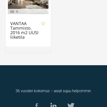
6
VANTAA
Tammisto.
2016 m2 UUSI
liiketila
36 vuoden kokemus − asiat sujuu helpommin.