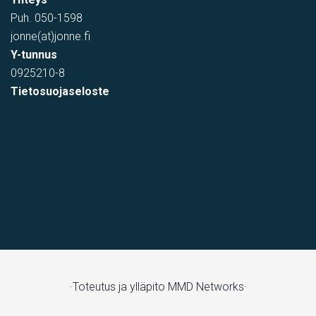
Puh.
050-1598
jonne(at)jonne.fi
Y-tunnus
0925210-8
Tietosuojaseloste
·Toteutus ja ylläpito
MMD Networks·