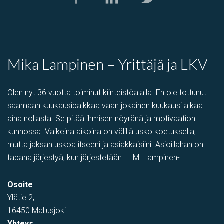
Mika Lampinen – Yrittäjä ja LKV
Olen nyt 36 vuotta toiminut kiinteistöalalla. En ole tottunut
saamaan kuukausipalkkaa vaan jokainen kuukausi alkaa
aina nollasta. Se pitää ihmisen nöyränä ja motivaation
kunnossa. Vaikeina aikoina on välillä usko koetuksella,
mutta jaksan uskoa itseeni ja asiakkaisiini. Asioillahan on
tapana järjestyä, kun järjestetään. – M. Lampinen-
Osoite
Ylätie 2,
16450 Mallusjoki
Yhteys