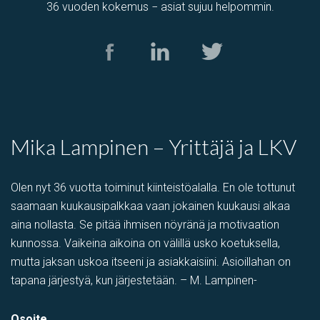
36 vuoden kokemus − asiat sujuu helpommin.
Mika Lampinen – Yrittäjä ja LKV
Olen nyt 36 vuotta toiminut kiinteistöalalla. En ole tottunut
saamaan kuukausipalkkaa vaan jokainen kuukausi alkaa
aina nollasta. Se pitää ihmisen nöyränä ja motivaation
kunnossa. Vaikeina aikoina on välillä usko koetuksella,
mutta jaksan uskoa itseeni ja asiakkaisiini. Asioillahan on
tapana järjestyä, kun järjestetään. – M. Lampinen-
Osoite