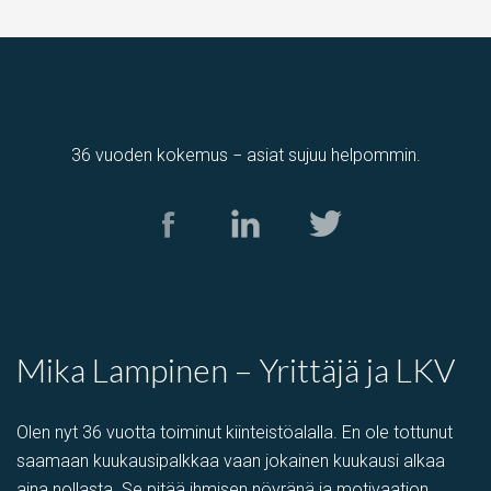
36 vuoden kokemus − asiat sujuu helpommin.
Mika Lampinen – Yrittäjä ja LKV
Olen nyt 36 vuotta toiminut kiinteistöalalla. En ole tottunut
saamaan kuukausipalkkaa vaan jokainen kuukausi alkaa
aina nollasta. Se pitää ihmisen nöyränä ja motivaation