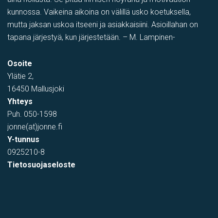
kunnossa. Vaikeina aikoina on välillä usko koetuksella,
mutta jaksan uskoa itseeni ja asiakkaisiini. Asioillahan on
tapana järjestyä, kun järjestetään. – M. Lampinen-
Osoite
Ylätie 2,
16450 Mallusjoki
Yhteys
Puh.
050-1598
jonne(at)jonne.fi
Y-tunnus
0925210-8
Tietosuojaseloste