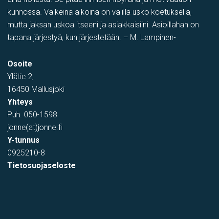
kunnossa. Vaikeina aikoina on välillä usko koetuksella,
mutta jaksan uskoa itseeni ja asiakkaisiini. Asioillahan on
tapana järjestyä, kun järjestetään. – M. Lampinen-
Osoite
Ylätie 2,
16450 Mallusjoki
Yhteys
Puh.
050-1598
jonne(at)jonne.fi
Y-tunnus
0925210-8
Tietosuojaseloste