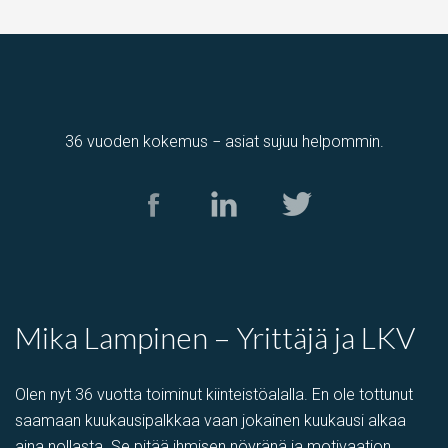
36 vuoden kokemus − asiat sujuu helpommin.
Mika Lampinen – Yrittäjä ja LKV
Olen nyt 36 vuotta toiminut kiinteistöalalla. En ole tottunut
saamaan kuukausipalkkaa vaan jokainen kuukausi alkaa
aina nollasta. Se pitää ihmisen nöyränä ja motivaation