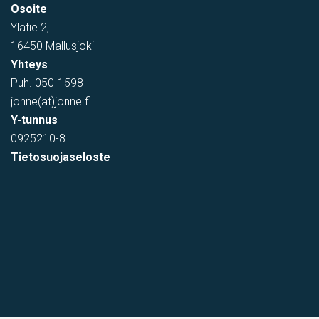
Osoite
Ylätie 2,
16450 Mallusjoki
Yhteys
Puh.
050-1598
jonne(at)jonne.fi
Y-tunnus
0925210-8
Tietosuojaseloste