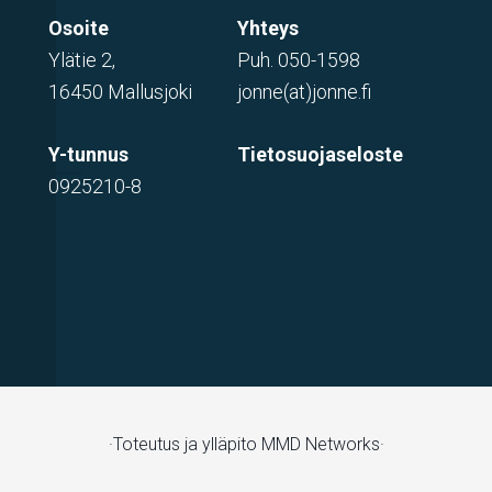
Osoite
Yhteys
Ylätie 2,
Puh.
050-1598
16450 Mallusjoki
jonne(at)jonne.fi
Y-tunnus
Tietosuojaseloste
0925210-8
·Toteutus ja ylläpito
MMD Networks·