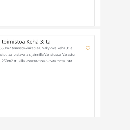
 toimistoa Kehä 3:lta
-550m2 toimisto-/liiketilaa. Näkyvyys kehä 3:lle.
otilaa loistavalla sijainnilla Varistossa. Varaston
 250m2 trukilla lastattavissa olevaa metallista
en on mahdollista hyödyntää kuvissa näkyviä hyllyjä.