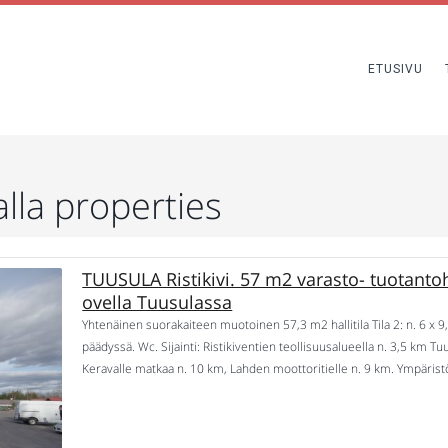
ETUSIVU
alla properties
TUUSULA Ristikivi. 57 m2 varasto- tuotantoha
ovella Tuusulassa
Yhtenäinen suorakaiteen muotoinen 57,3 m2 hallitila Tila 2: n. 6 x 
päädyssä. Wc. Sijainti: Ristikiventien teollisuusalueella n. 3,5 km T
Keravalle matkaa n. 10 km, Lahden moottoritielle n. 9 km. Ympäristö:
3,5 km. Kulkuyhteydet: Autolla Tuusulanväylälle n. 4 […]