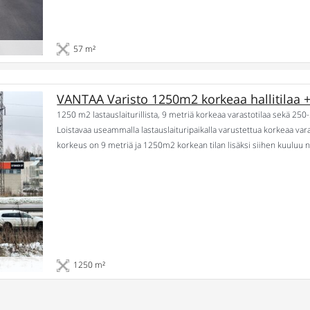
57 m²
VANTAA Varisto 1250m2 korkeaa hallitilaa +
1250 m2 lastauslaiturillista, 9 metriä korkeaa varastotilaa sekä 250
Loistavaa useammalla lastauslaituripaikalla varustettua korkeaa varast
korkeus on 9 metriä ja 1250m2 korkean tilan lisäksi siihen kuuluu n.
varastoparvea. Varaston lattian kantavuus on 2000kg/m2, vuokralais
Tilajako: […]
1250 m²