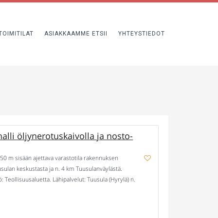
TOIMITILAT
ASIAKKAAMME ETSII
YHTEYSTIEDOT
lli öljynerotuskaivolla ja nosto-
9,50 m sisään ajettava varastotila rakennuksen
uusulan keskustasta ja n. 4 km Tuusulanväylästä.
 Teollisuusaluetta. Lähipalvelut: Tuusula (Hyrylä) n.