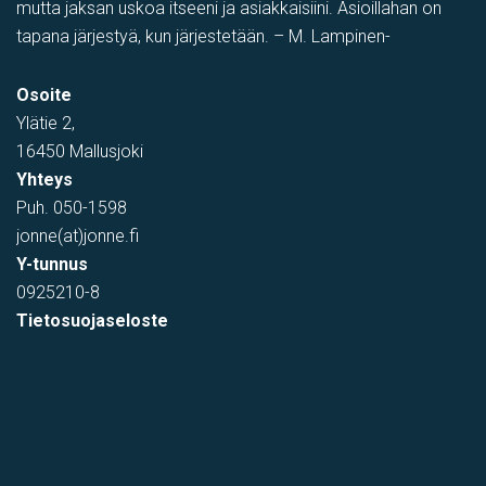
mutta jaksan uskoa itseeni ja asiakkaisiini. Asioillahan on
tapana järjestyä, kun järjestetään. – M. Lampinen-
Osoite
Ylätie 2,
16450 Mallusjoki
Yhteys
Puh.
050-1598
jonne(at)jonne.fi
Y-tunnus
0925210-8
Tietosuojaseloste