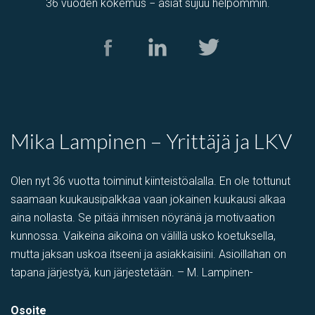
36 vuoden kokemus − asiat sujuu helpommin.
Mika Lampinen – Yrittäjä ja LKV
Olen nyt 36 vuotta toiminut kiinteistöalalla. En ole tottunut
saamaan kuukausipalkkaa vaan jokainen kuukausi alkaa
aina nollasta. Se pitää ihmisen nöyränä ja motivaation
kunnossa. Vaikeina aikoina on välillä usko koetuksella,
mutta jaksan uskoa itseeni ja asiakkaisiini. Asioillahan on
tapana järjestyä, kun järjestetään. – M. Lampinen-
Osoite