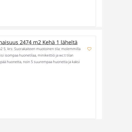
naisuus 2474 m2 Kehä 1 läheltä
2 5. krs: Suorakaiteen muotoinen tila: molemmilla
si isompaa huonetilaa, minikeittiö ja wc:t tilan
nempää huonetta, noin 5 suurempaa huonetta ja kaksi