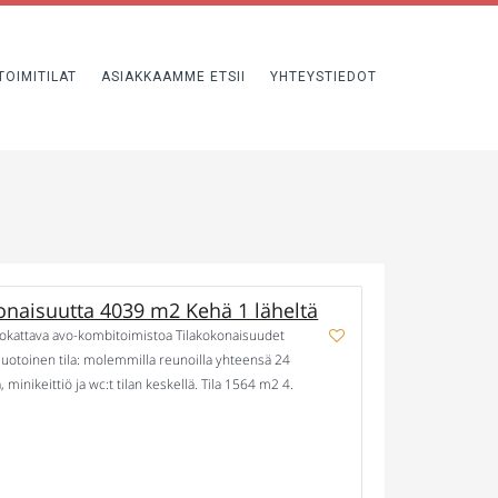
TOIMITILAT
ASIAKKAAMME ETSII
YHTEYSTIEDOT
onaisuutta 4039 m2 Kehä 1 läheltä
muokattava avo-kombitoimistoa Tilakokonaisuudet
muotoinen tila: molemmilla reunoilla yhteensä 24
minikeittiö ja wc:t tilan keskellä. Tila 1564 m2 4.