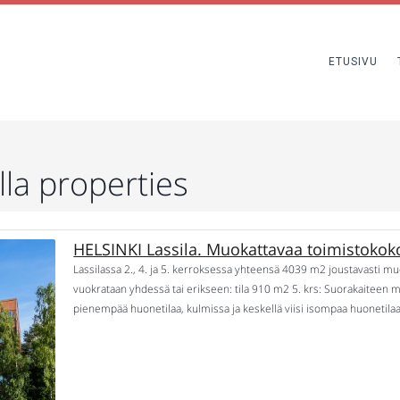
ETUSIVU
lla properties
HELSINKI Lassila. Muokattavaa toimistokok
Lassilassa 2., 4. ja 5. kerroksessa yhteensä 4039 m2 joustavasti 
vuokrataan yhdessä tai erikseen: tila 910 m2 5. krs: Suorakaiteen 
pienempää huonetilaa, kulmissa ja keskellä viisi isompaa huonetilaa, 
krs: L.n mallinen tila, jossa noin 25 pienempää huonetta, noin […]