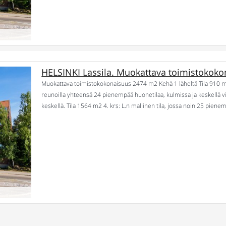
HELSINKI Lassila. Muokattava toimistokoko
Muokattava toimistokokonaisuus 2474 m2 Kehä 1 läheltä Tila 910 m
reunoilla yhteensä 24 pienempää huonetilaa, kulmissa ja keskellä vii
keskellä. Tila 1564 m2 4. krs: L.n mallinen tila, jossa noin 25 pie
suurta avotilaa, kolmet wc:t ja […]