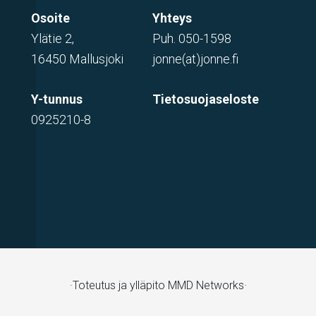
Osoite
Yhteys
Ylätie 2,
Puh.
050-1598
16450 Mallusjoki
jonne(at)jonne.fi
Y-tunnus
Tietosuojaseloste
0925210-8
·Toteutus ja ylläpito
MMD Networks·