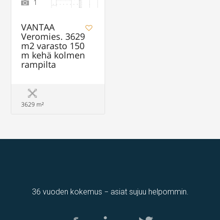
1
VANTAA
Veromies. 3629
m2 varasto 150
m kehä kolmen
rampilta
3629 m²
36 vuoden kokemus − asiat sujuu helpommin.