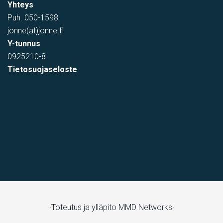
Yhteys
Puh.
050-1598
jonne(at)jonne.fi
Y-tunnus
0925210-8
Tietosuojaseloste
·Toteutus ja ylläpito
MMD Networks·