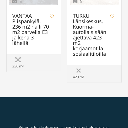
5
5
VANTAA
TURKU
Piispankylä.
Länsikeskus.
236 m2 halli 70
Kuorma-
m2 parvella E3
autolla sisään
ja kehä 3
ajettava 423
lähellä
m2
korjaamotila
sosiaalitiloilla
236 m²
423 m²
36 vuoden kokemus − asiat sujuu helpommin.