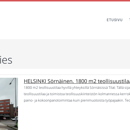
ETUSIVU
ies
HELSINKI Sörnäinen. 1800 m2 teollisuustila
1800 m2 teollisuustilaa hyvillä yhteyksillä Sörnäisissä Tilat: Tällä s
teollisuustilaa ja toimistoa teollisuuskiinteistön kolmannessa kerrok
paino- ja kokoonpanotoimintaa kuin pienimuotoista työpajaakin. Teol
osa tilasta on käytettävissä nimenomaisesti työskentelyyn ja varastoin
Tiloihin pääsee sekä […]