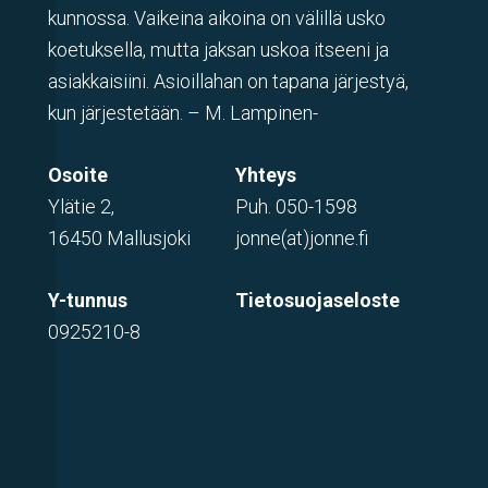
kunnossa. Vaikeina aikoina on välillä usko
koetuksella, mutta jaksan uskoa itseeni ja
asiakkaisiini. Asioillahan on tapana järjestyä,
kun järjestetään. – M. Lampinen-
Osoite
Yhteys
Ylätie 2,
Puh.
050-1598
16450 Mallusjoki
jonne(at)jonne.fi
Y-tunnus
Tietosuojaseloste
0925210-8