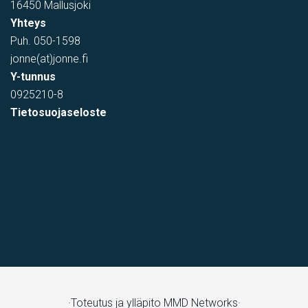
16450 Mallusjoki
Yhteys
Puh.
050-1598
jonne(at)jonne.fi
Y-tunnus
0925210-8
Tietosuojaseloste
·Toteutus ja ylläpito
MMD Networks·