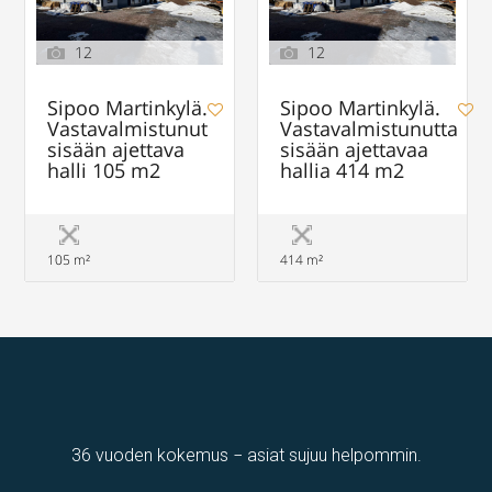
12
12
Sipoo Martinkylä.
Sipoo Martinkylä.
Vastavalmistunut
Vastavalmistunutta
sisään ajettava
sisään ajettavaa
halli 105 m2
hallia 414 m2
105 m²
414 m²
36 vuoden kokemus − asiat sujuu helpommin.